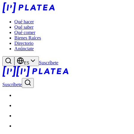
Qué hacer
Qué saber
Qué comer
Bienes Raíces
Directorio
Anúnciate
Suscríbete
ES
Suscríbete