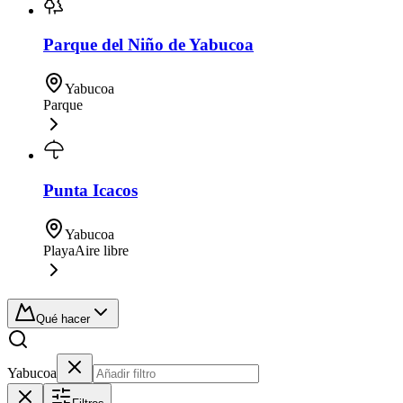
Parque del Niño de Yabucoa
Yabucoa
Parque
Punta Icacos
Yabucoa
Playa
Aire libre
Qué hacer
Yabucoa