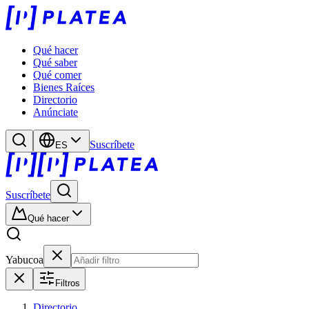
Qué hacer
Qué saber
Qué comer
Bienes Raíces
Directorio
Anúnciate
Suscríbete
ES
Suscríbete
Qué hacer
Yabucoa
Filtros
Directorio