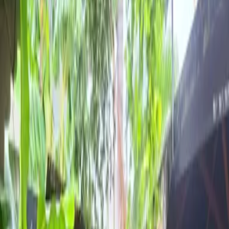
PyP Restaurante
Caguas