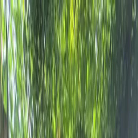
Qué hacer
Qué saber
Qué comer
Bienes Raíces
Directorio
Anúnciate
Suscríbete
ES
Suscríbete
QUÉ COMER
7 restaurantes fuera del área metro
durante Puerto Rico Restaurant Week
Pablo Venes
3 de junio de 2022