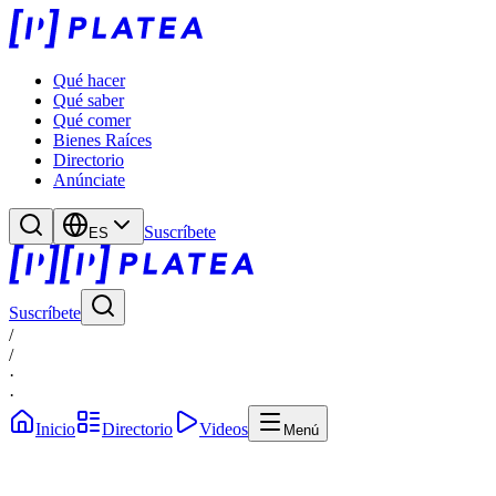
Qué hacer
Qué saber
Qué comer
Bienes Raíces
Directorio
Anúnciate
Suscríbete
ES
Suscríbete
/
/
·
·
Inicio
Directorio
Videos
Menú