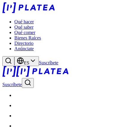
Qué hacer
Qué saber
Qué comer
Bienes Raíces
Directorio
Anúnciate
Suscríbete
ES
Suscríbete