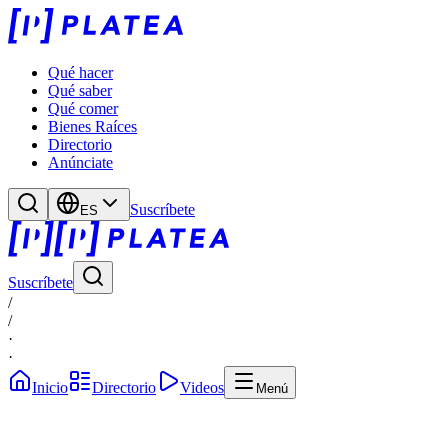
Qué hacer
Qué saber
Qué comer
Bienes Raíces
Directorio
Anúnciate
Suscríbete
ES
Suscríbete
/
/
·
·
Inicio
Directorio
Videos
Menú