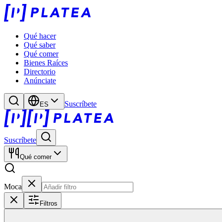
Qué hacer
Qué saber
Qué comer
Bienes Raíces
Directorio
Anúnciate
Suscríbete
ES
Suscríbete
Qué comer
Moca
Filtros