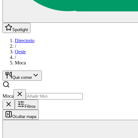
Spotlight
Directorio
/
Oeste
/
Moca
Qué comer
Moca
Filtros
Ocultar mapa