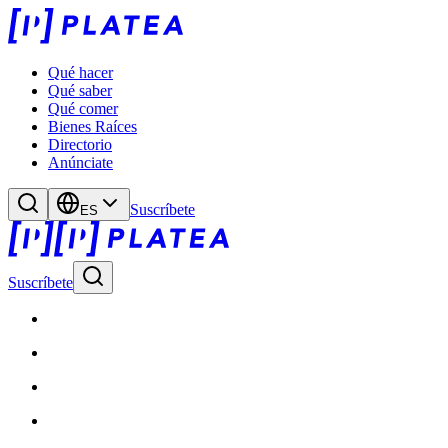
Qué hacer
Qué saber
Qué comer
Bienes Raíces
Directorio
Anúnciate
Suscríbete
ES
Suscríbete