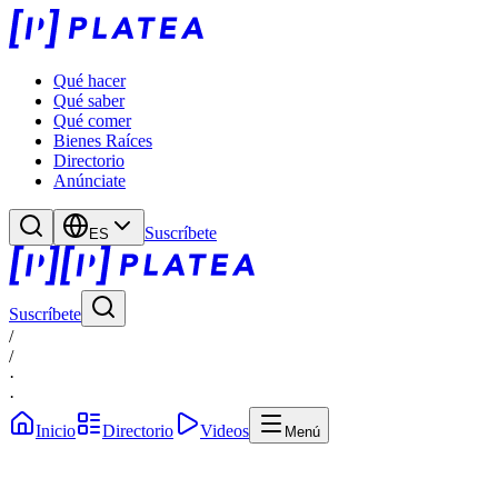
Qué hacer
Qué saber
Qué comer
Bienes Raíces
Directorio
Anúnciate
Suscríbete
ES
Suscríbete
/
/
·
·
Inicio
Directorio
Videos
Menú