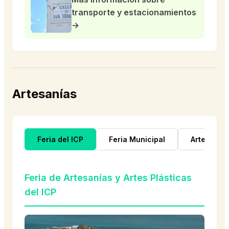
transporte y estacionamientos
→
Artesanías
Feria del ICP
Feria Municipal
Artesanos
Feria de Artesanías y Artes Plásticas
del ICP