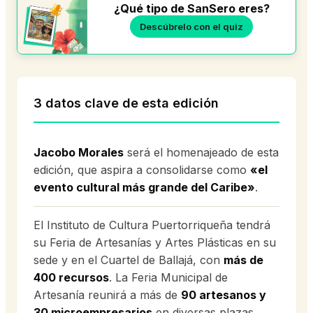
¿Qué tipo de SanSero eres?
Descúbrelo con el quiz
3 datos clave de esta edición
Jacobo Morales
será el homenajeado de esta
edición, que aspira a consolidarse como
«el
evento cultural más grande del Caribe»
.
El Instituto de Cultura Puertorriqueña tendrá
su Feria de Artesanías y Artes Plásticas en su
sede y en el Cuartel de Ballajá, con
más de
400 recursos
. La Feria Municipal de
Artesanía reunirá a más de
90 artesanos y
30 microempresarios
en diversas plazas.