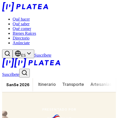
Qué hacer
Qué saber
Qué comer
Bienes Raíces
Directorio
Anúnciate
Suscríbete
ES
Suscríbete
Itinerario
Transporte
Artesanías
SanSe 2026
PRESENTADO POR