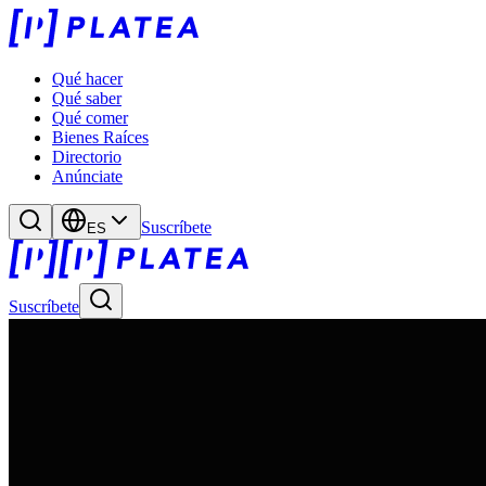
Qué hacer
Qué saber
Qué comer
Bienes Raíces
Directorio
Anúnciate
Suscríbete
ES
Suscríbete